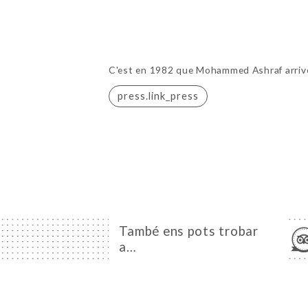
C'est en 1982 que Mohammed Ashraf arrive a
press.link_press
També ens pots trobar
a…