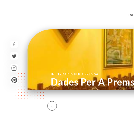
INI
/
INICI
DADES PER A PREMSA
Dades Per A Prem