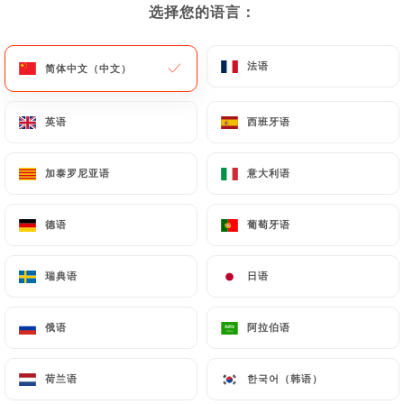
选择您的语言：
选择您的语言：
法语
法语
简体中文（中文）
简体中文（中文）
英语
英语
西班牙语
西班牙语
Le Karachi
加泰罗尼亚语
加泰罗尼亚语
意大利语
意大利语
1300 评论
德语
德语
葡萄牙语
葡萄牙语
RESTAURANT INDIEN ET PAKISTANAIS
206 Rue Garibaldi
瑞典语
瑞典语
日语
日语
69003 Lyon France
俄语
俄语
阿拉伯语
阿拉伯语
荷兰语
荷兰语
한국어（韩语）
한국어（韩语）
餐厅简介