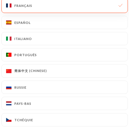
FRANÇAIS
FRANÇAIS
Déjà récompensé en 2011, le restaurant “Le
Karachi” vient de recevoir une nouvelle fois la
ESPAÑOL
ESPAÑOL
Fourchette d’Or, décernée par le Comité
International d’Action Gastronomique et
Touristique présidé par Eric Deluc. Cette
ITALIANO
ITALIANO
distinction honore l’excellence des gastronomies
indienne et pakistanaise proposées par ce
PORTUGUÊS
PORTUGUÊS
restaurant. Entouré de ses fils Janed et Fizan,
Mohammed Ashraf s’est vu remettre, à titre
简体中文 (CHINESE)
简体中文 (CHINESE)
exceptionnel, la médaille d’or du Tourisme
International pour ses trente-cinq ans d’activité.
RUSSIE
RUSSIE
voir l'article
PAYS-BAS
PAYS-BAS
REVENIR À LA REVUE DE PRESSE
TCHÉQUIE
TCHÉQUIE