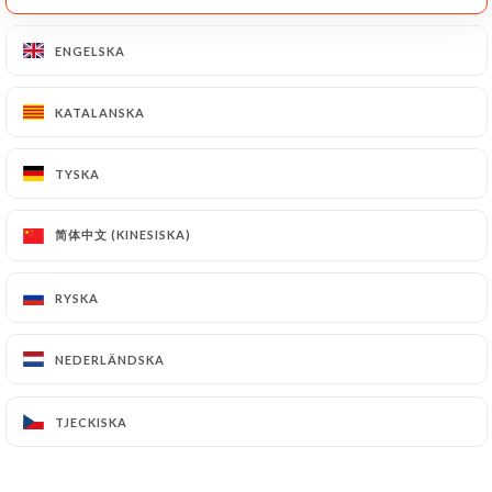
Déjà récompensé en 2011, le restaurant “Le
ENGELSKA
ENGELSKA
Karachi” vient de recevoir une nouvelle fois la
Fourchette d’Or, décernée par le Comité
KATALANSKA
KATALANSKA
International d’Action Gastronomique et
Touristique présidé par Eric Deluc. Cette
distinction honore l’excellence des gastronomies
TYSKA
TYSKA
indienne et pakistanaise proposées par ce
restaurant. Entouré de ses fils Janed et Fizan,
简体中文 (KINESISKA)
简体中文 (KINESISKA)
Mohammed Ashraf s’est vu remettre, à titre
exceptionnel, la médaille d’or du Tourisme
RYSKA
RYSKA
International pour ses trente-cinq ans d’activité.
NEDERLÄNDSKA
NEDERLÄNDSKA
press.link_press
TJECKISKA
TJECKISKA
TILLBAKA TILL PRESS