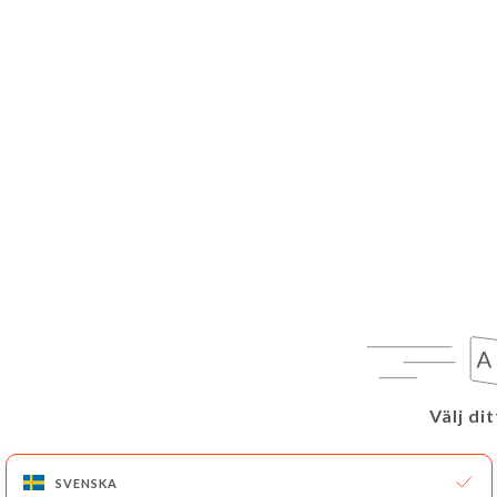
Välj di
Välj di
SVENSKA
SVENSKA