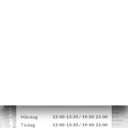
EM
KA
LERI
ÖMEN
NY
ESS
TAKT
206 Rue Garibaldi
69003 Lyon France
Måndag
12:00-13:30 / 19:30-22:00
Tisdag
12:00-13:30 / 19:30-22:00