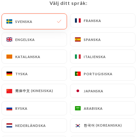
Välj ditt språk:
Välj ditt språk:
SV
MENY
FRANSKA
FRANSKA
SVENSKA
SVENSKA
ENGELSKA
ENGELSKA
SPANSKA
SPANSKA
/
HEM
KONTAKT
KATALANSKA
KATALANSKA
ITALIENSKA
ITALIENSKA
Kontakt
TYSKA
TYSKA
PORTUGISISKA
PORTUGISISKA
简体中文 (KINESISKA)
简体中文 (KINESISKA)
JAPANSKA
JAPANSKA
RYSKA
RYSKA
ARABISKA
ARABISKA
Le Karachi
한국어 (KOREANSKA)
한국어 (KOREANSKA)
NEDERLÄNDSKA
NEDERLÄNDSKA