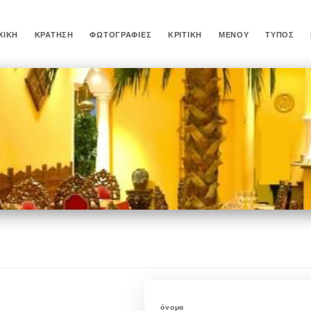
ΧΙΚΉ
ΚΡΆΤΗΣΗ
ΦΩΤΟΓΡΑΦΊΕΣ
ΚΡΙΤΙΚΉ
ΜΕΝΟΎ
ΤΎΠΟΣ
όνομα