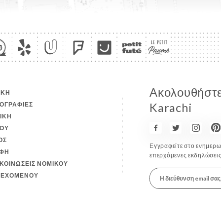
Ακολουθήστε 
ΙΚΉ
ΟΓΡΑΦΊΕΣ
Karachi
ΤΙΚΉ
ΟΎ
ΟΣ
Εγγραφείτε στο ενημερωτ
ΦΉ
επερχόμενες εκδηλώσεις
ΚΟΙΝΏΣΕΙΣ ΝΟΜΙΚΟΎ
ΙΕΧΟΜΈΝΟΥ