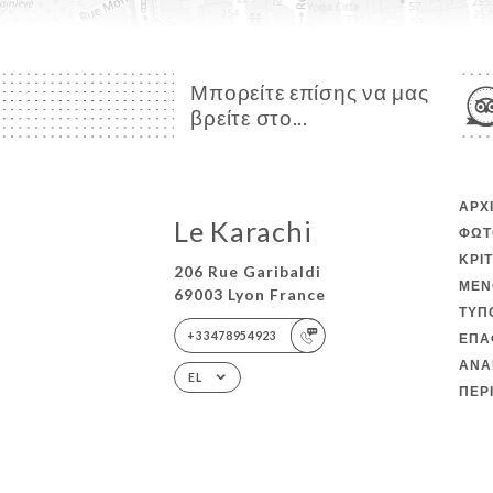
Μπορείτε επίσης να μας
βρείτε στο...
ΑΡΧ
Le Karachi
ΦΩΤ
ΚΡΙ
206 Rue Garibaldi
ΜΕΝ
69003 Lyon France
ΤΎΠ
+33478954923
ΕΠΑ
ΑΝΑ
EL
ΠΕΡ