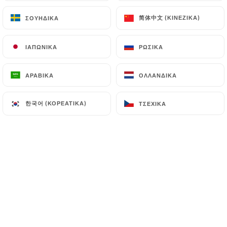
简体中文 (ΚΙΝΈΖΙΚΑ)
简体中文 (ΚΙΝΈΖΙΚΑ)
ΣΟΥΗΔΙΚΆ
ΣΟΥΗΔΙΚΆ
ΙΑΠΩΝΙΚΆ
ΙΑΠΩΝΙΚΆ
ΡΩΣΙΚΆ
ΡΩΣΙΚΆ
ΑΡΑΒΙΚΆ
ΑΡΑΒΙΚΆ
ΟΛΛΑΝΔΙΚΆ
ΟΛΛΑΝΔΙΚΆ
한국어 (ΚΟΡΕΆΤΙΚΑ)
한국어 (ΚΟΡΕΆΤΙΚΑ)
ΤΣΈΧΙΚΑ
ΤΣΈΧΙΚΑ