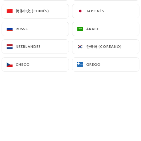
简体中文 (CHINÊS)
简体中文 (CHINÊS)
JAPONÊS
JAPONÊS
RUSSO
RUSSO
ÁRABE
ÁRABE
한국어 (COREANO)
한국어 (COREANO)
NEERLANDÊS
NEERLANDÊS
CHECO
CHECO
GREGO
GREGO