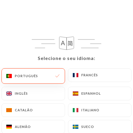
Selecione o seu idioma:
Selecione o seu idioma:
FRANCÊS
FRANCÊS
PORTUGUÊS
PORTUGUÊS
INGLÊS
INGLÊS
ESPANHOL
ESPANHOL
CATALÃO
CATALÃO
ITALIANO
ITALIANO
ALEMÃO
ALEMÃO
SUECO
SUECO