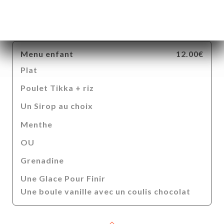
Daal (Lentilles indiennes finement
préparées et épicées)
Menu enfant
12.00€
Plat
Poulet Tikka + riz
Un Sirop au choix
Menthe
OU
Grenadine
Une Glace Pour Finir
Une boule vanille avec un coulis chocolat