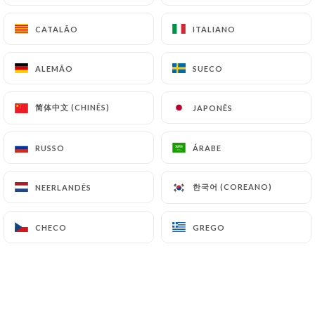
CATALÃO
CATALÃO
ITALIANO
ITALIANO
Karachi Crevettes
Sauce aux fruits secs, amandes et pointe de crème
ALEMÃO
ALEMÃO
SUECO
SUECO
16.80€
简体中文 (CHINÊS)
简体中文 (CHINÊS)
JAPONÊS
JAPONÊS
Madrasi Crevettes
Crevettes et sauce indienne relevée, avec tomates
et oignons
RUSSO
RUSSO
ÁRABE
ÁRABE
16.80€
한국어 (COREANO)
한국어 (COREANO)
NEERLANDÊS
NEERLANDÊS
Fish Massala
SPÉCIALITÉ DU CHEF Dos de cabillaud cuisiné
CHECO
CHECO
GREGO
GREGO
avec tomates, oignons, gingembre et mélange
d’épices
17.50€