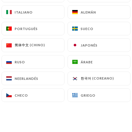
ITALIANO
ITALIANO
ALEMÁN
ALEMÁN
Karachi Crevettes
Sauce aux fruits secs, amandes et pointe de crème
PORTUGUÉS
PORTUGUÉS
SUECO
SUECO
16.80€
简体中文 (CHINO)
简体中文 (CHINO)
JAPONÉS
JAPONÉS
Madrasi Crevettes
Crevettes et sauce indienne relevée, avec tomates
et oignons
RUSO
RUSO
ÁRABE
ÁRABE
16.80€
한국어 (COREANO)
한국어 (COREANO)
NEERLANDÉS
NEERLANDÉS
Fish Massala
SPÉCIALITÉ DU CHEF Dos de cabillaud cuisiné
CHECO
CHECO
GRIEGO
GRIEGO
avec tomates, oignons, gingembre et mélange
d’épices
17.50€