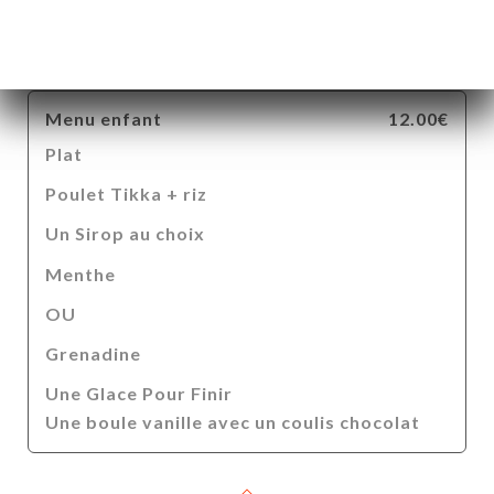
Daal (Lentilles indiennes finement
préparées et épicées)
Menu enfant
12.00€
Plat
Poulet Tikka + riz
Un Sirop au choix
Menthe
OU
Grenadine
Une Glace Pour Finir
Une boule vanille avec un coulis chocolat